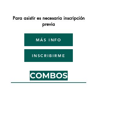
Para asistir es necesaria inscri
pción
previa
MÁS INFO
INSCRIBIRME
COMBOS
PROMOCIONALES
para combinar clases con distintos
docentes (*)
OPCION A: 3 cursos de dos veces
por semana: $ 136.800
OPCION B: 2 cursos de dos veces