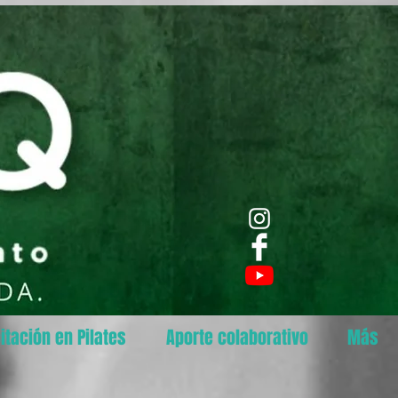
itación en Pilates
Aporte colaborativo
Más