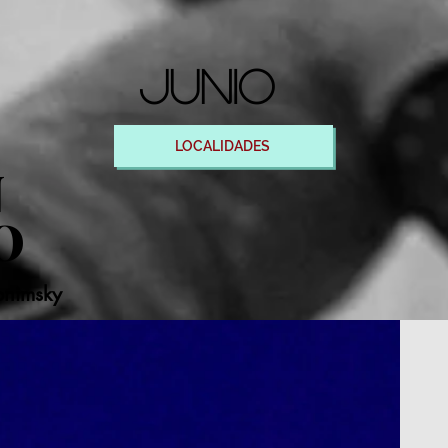
JUNIo
-
LOCALIDADES
N
O
lonimsky