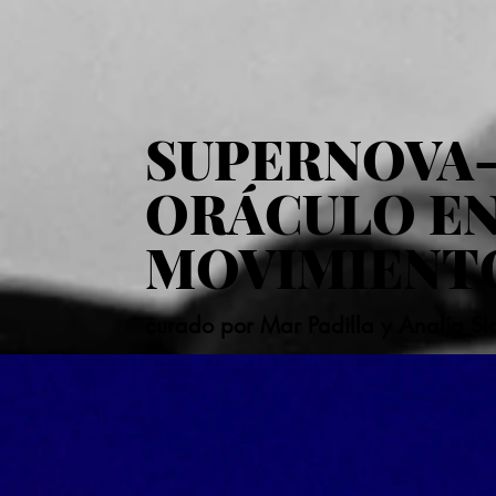
SUPERNOVA
ORÁCULO E
MOVIMIENT
curado por Mar Padilla y Analía S