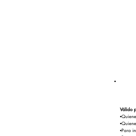
Válido 
▪️Quien
▪️Quien
▪️Para 