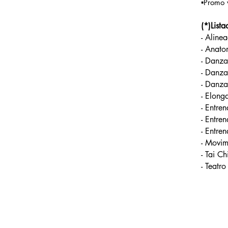
▪️Promo
(*)List
- Aline
- Anato
- Danza
- Danza
- Danza
- Elonga
- Entren
- Entre
- Entre
- Movim
- Tai C
- Teatr